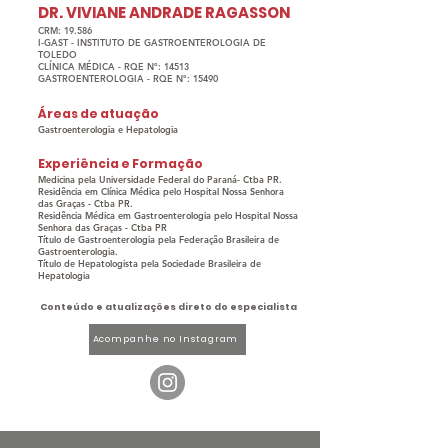
DR. VIVIANE ANDRADE RAGASSON
CRM: 19.586
I-GAST - INSTITUTO DE GASTROENTEROLOGIA DE
TOLEDO
CLÍNICA MÉDICA - RQE N°: 14513
GASTROENTEROLOGIA - RQE N°: 15490
Áreas de atuação
Gastroenterologia e Hepatologia
Experiência e Formação
Medicina pela Universidade Federal do Paraná- Ctba PR.
Residência em Clínica Médica pelo Hospital Nossa Senhora
das Graças - Ctba PR.
Residência Médica em Gastroenterologia pelo Hospital Nossa
Senhora das Graças - Ctba PR
Título de Gastroenterologia pela Federação Brasileira de
Gastroenterologia.
Título de Hepatologista pela Sociedade Brasileira de
Hepatologia
Conteúdo e atualizações direto do especialista
Acompanhe no Instagram